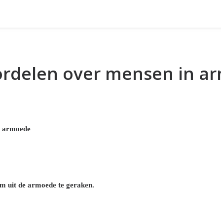
QUIZZES & SU
oordelen over mensen in a
n armoede
om uit de armoede te geraken.