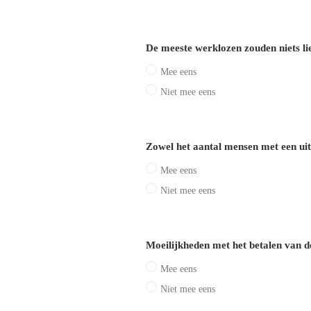
De meeste werklozen zouden niets lie
Mee eens
Niet mee eens
Zowel het aantal mensen met een uit
Mee eens
Niet mee eens
Moeilijkheden met het betalen van de
Mee eens
Niet mee eens