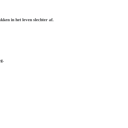
kken in het leven slechter af.
og.