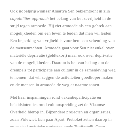
Ook nobelprijswinnaar Amartya Sen beklemtoont in zijn
capabilities approach
het belang van keuzevrijheid in de
strijd tegen armoede. Hij ziet armoede als een gebrek aan
mogelijkheden om een leven te leiden dat men wil leiden.
Een beperking van vrijheid is voor hem een schending van
de mensenrechten. Armoede gaat voor Sen niet enkel over
materiële deprivatie (geldtekort) maar ook over deprivatie
van de mogelijkheden. Daarom is het van belang om de
drempels tot participatie aan cultuur in de samenleving weg
te nemen; dat wil zeggen de activiteiten goedkoper maken
en de mensen in armoede de weg er naartoe tonen.
Met haar inspanningen rond vakantieparticipatie en
beleidsintenties rond cultuurspreiding zet de Vlaamse
Overheid hierop in. Bijzondere projecten en organisaties,
zoals Pirlewiet, Een paar Apart, Pretloket zetten daarop in
en sociaal-artistieke projecten zoals Tuttifratelli, Onze