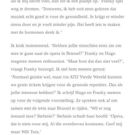
als ik mij slecht voel, dan zet ik een plaatje op.’ Franky lijkt
weg te dromen. ‘Trouwens, ik heb ooit eens gelezen dat
muziek echt goed is voor de gezondheid. Je krijgt er minder
stress door en je voelt minder pijn. Het heeft iets te maken
met de hormonen denk ik.’
Ik knik instemmend. ‘Hebben jullie misschien eens zin om
mee te gaan naar de opera in Brussel?’ Franky en Hugo
reageren meteen enthousiast. ‘Maar kost dat dan niet veel?’,
vraagt Franky bezorgd. Ik stel hem meteen gerust:
‘Normaal gezien wel, maar via ATD Vierde Wereld kunnen
we gratis tickets krijgen voor de generale repetities. Dus als
jullie interesse hebben?’ Ik schrijf Hugo en Franky meteen
op voor de volgende voorstelling. Ze spreken ook af om
samen met de trein naar Brussel te rijden. ‘Wil er nog
iemand mee? Stefanie?’ Stefanie schudt haar hoofd: ‘Opera,
dat is niets voor mij. Al die overdreven kostuums. Geef mij
maar Will Tura.’