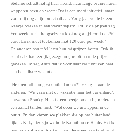
Stefanie schudt heftig haar hoofd, haar lange bruine haren
wapperen heen en weer: ‘Dat is een mooi initiatief, maar
voor mij nog altijd onbetaalbaar. Vorig jaar wilde ik een
weekje boeken in een vakantiepark. Tot ik de prijzen zag.
Een week in het hoogseizoen kost nog altijd rond de 250
euro. En ik moet toekomen met 120 euro per week.’
De anderen aan tafel laten hun misprijzen horen. Ook ik
schrik. Ik had eerlijk gezegd nog nooit naar de prijzen
gekeken. Ik zeg Anita dat ik voor haar zal uitkijken naar
een betaalbare vakantie.
‘Hebben jullie nog vakantieplannen?’, vraag ik aan de
anderen. ‘Wij gaan niet op vakantie naar het buitenland’,
antwoordt Franky. Hij slist een beetje omdat hij onderaan
een aantal tanden mist. ‘Wel doen we uitstappen in de
buurt. En dan kiezen we plekken die op het buitenland
lijken. Kijk, hier zijn we in de Kalmthoutse Heide. Het is
precies alsof we in Afrika zitten.’ Iedereen aan tafel lacht