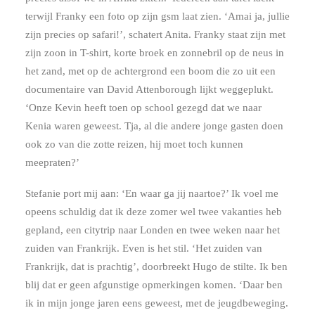
terwijl Franky een foto op zijn gsm laat zien. ‘Amai ja, jullie
zijn precies op safari!’, schatert Anita. Franky staat zijn met
zijn zoon in T-shirt, korte broek en zonnebril op de neus in
het zand, met op de achtergrond een boom die zo uit een
documentaire van David Attenborough lijkt weggeplukt.
‘Onze Kevin heeft toen op school gezegd dat we naar
Kenia waren geweest. Tja, al die andere jonge gasten doen
ook zo van die zotte reizen, hij moet toch kunnen
meepraten?’
Stefanie port mij aan: ‘En waar ga jij naartoe?’ Ik voel me
opeens schuldig dat ik deze zomer wel twee vakanties heb
gepland, een citytrip naar Londen en twee weken naar het
zuiden van Frankrijk. Even is het stil. ‘Het zuiden van
Frankrijk, dat is prachtig’, doorbreekt Hugo de stilte. Ik ben
blij dat er geen afgunstige opmerkingen komen. ‘Daar ben
ik in mijn jonge jaren eens geweest, met de jeugdbeweging.