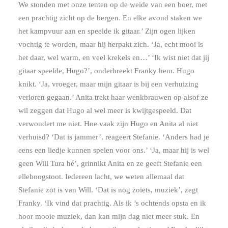
We stonden met onze tenten op de weide van een boer, met
een prachtig zicht op de bergen. En elke avond staken we
het kampvuur aan en speelde ik gitaar.’ Zijn ogen lijken
vochtig te worden, maar hij herpakt zich. ‘Ja, echt mooi is
het daar, wel warm, en veel krekels en…’ ‘Ik wist niet dat jij
gitaar speelde, Hugo?’, onderbreekt Franky hem. Hugo
knikt. ‘Ja, vroeger, maar mijn gitaar is bij een verhuizing
verloren gegaan.’ Anita trekt haar wenkbrauwen op alsof ze
wil zeggen dat Hugo al wel meer is kwijtgespeeld. Dat
verwondert me niet. Hoe vaak zijn Hugo en Anita al niet
verhuisd? ‘Dat is jammer’, reageert Stefanie. ‘Anders had je
eens een liedje kunnen spelen voor ons.’ ‘Ja, maar hij is wel
geen Will Tura hé’, grinnikt Anita en ze geeft Stefanie een
elleboogstoot. Iedereen lacht, we weten allemaal dat
Stefanie zot is van Will. ‘Dat is nog zoiets, muziek’, zegt
Franky. ‘Ik vind dat prachtig. Als ik ’s ochtends opsta en ik
hoor mooie muziek, dan kan mijn dag niet meer stuk. En