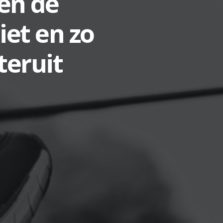
en de
iet en zo
teruit