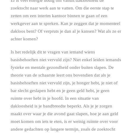
Er is veel energie nodig om vanuit dakloosheid de
zoektocht naar werk aan te vatten. Om die eerste stap te
zetten om een interim kantoor binnen te gaan of een
werkgever aan te spreken. Kan je zeggen dat je momenteel
dakloos bent? Of verpruts je dan al je kansen? Wat als ze er
achter komen?
Is het redelijk dit te vragen van iemand wiens
basisbehoeften niet vervuld zijn? Niet enkel leiden iemands
fysieke en mentale gezondheid onder buiten slapen. De
theorie van de schaarste leert ons bovendien dat als je
basisbehoeften niet vervuld zijn, je honger hebt, je niet of
bar slecht geslapen hebt en je geen geld hebt, je geen
ruimte over hebt in je hoofd. In een situatie van
dakloosheid is je bandbreedte beperkt. Als je je zorgen
maakt over waar je die avond gaat slapen, hoe je aan geld
moet komen om iets te eten, is er weinig ruimte over voor
andere gedachten op langere termijn, zoals de zoektocht