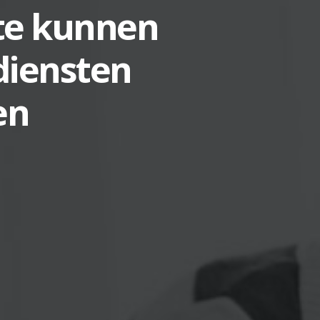
 te kunnen
diensten
en