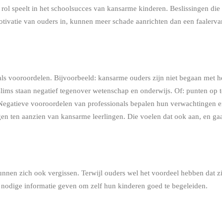
 rol speelt in het schoolsucces van kansarme kinderen. Beslissingen d
otivatie van ouders in, kunnen meer schade aanrichten dan een faalerva
s vooroordelen. Bijvoorbeeld: kansarme ouders zijn niet begaan met h
lims staan negatief tegenover wetenschap en onderwijs. Of: punten op t
 Negatieve vooroordelen van professionals bepalen hun verwachtingen e
ngen ten aanzien van kansarme leerlingen. Die voelen dat ook aan, en g
en zich ook vergissen. Terwijl ouders wel het voordeel hebben dat zij
e nodige informatie geven om zelf hun kinderen goed te begeleiden.