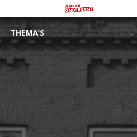
THEMA'S