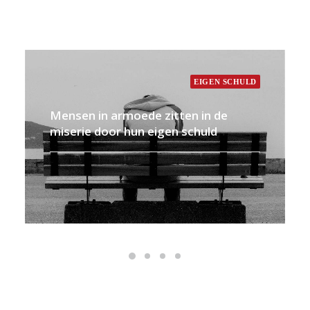
EIGEN SCHULD
Mensen in armoede zitten in de
miserie door hun eigen schuld